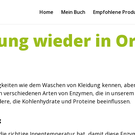
Home
Mein Buch
Empfohlene Prod
ung wieder in O
igkeiten wie dem Waschen von Kleidung kennen, aber 
en verschiedenen Arten von Enzymen, die in unsere
ere, die Kohlenhydrate und Proteine beeinflussen.
g
r die richtige Innentemperatur hat, damit diese Enz